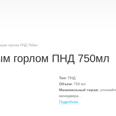
нным горлом ПНД 750мл
ым горлом ПНД 750мл
Тип:
ПНД
Объем:
750 мл
Минимальный т
ираж:
уточняйт
менеджера
Вид тары может незначительно
Подробнее
отличаться от изображения.