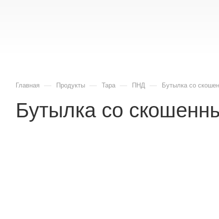
—
—
—
—
Главная
Продукты
Тара
ПНД
Бутылка со скоше
Бутылка со скошенн